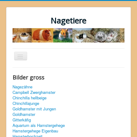
Nagetiere
Navigation
an/aus
Home
Bilder gross
Hamster
Nagezähne
Zwerghamster
Campbell Zwerghamster
Chinchilla hellbeige
Meerschweinchen
Chinchillajunge
Goldhamster mit Jungen
Chinchilla
Goldhamster
Gitterkäfig
Ratten
Aquarium als Hamstergehege
Hamstergehege Eigenbau
Farbmäuse
Hamsterhochzeit