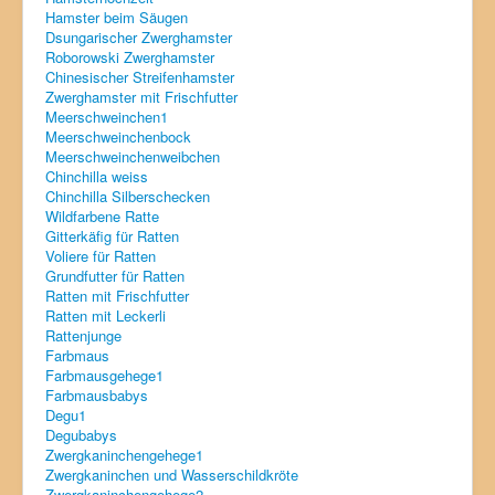
Hamster beim Säugen
Degu
Dsungarischer Zwerghamster
Roborowski Zwerghamster
Zwergkaninchen
Chinesischer Streifenhamster
Zwerghamster mit Frischfutter
Meerschweinchen1
Meerschweinchenbock
Meerschweinchenweibchen
Chinchilla weiss
Chinchilla Silberschecken
Wildfarbene Ratte
Gitterkäfig für Ratten
Voliere für Ratten
Grundfutter für Ratten
Ratten mit Frischfutter
Ratten mit Leckerli
Rattenjunge
Farbmaus
Farbmausgehege1
Farbmausbabys
Degu1
Degubabys
Zwergkaninchengehege1
Zwergkaninchen und Wasserschildkröte
Zwergkaninchengehege2