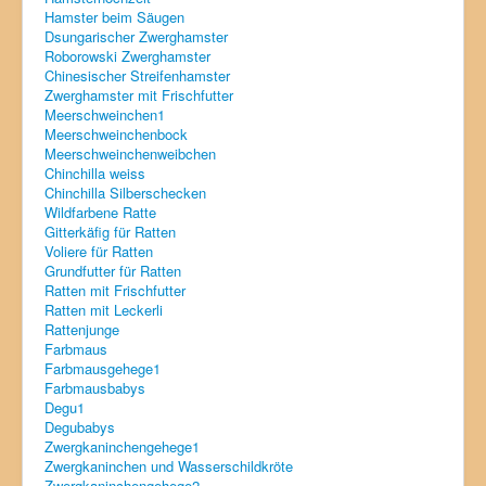
Hamster beim Säugen
Degu
Dsungarischer Zwerghamster
Roborowski Zwerghamster
Zwergkaninchen
Chinesischer Streifenhamster
Zwerghamster mit Frischfutter
Meerschweinchen1
Meerschweinchenbock
Meerschweinchenweibchen
Chinchilla weiss
Chinchilla Silberschecken
Wildfarbene Ratte
Gitterkäfig für Ratten
Voliere für Ratten
Grundfutter für Ratten
Ratten mit Frischfutter
Ratten mit Leckerli
Rattenjunge
Farbmaus
Farbmausgehege1
Farbmausbabys
Degu1
Degubabys
Zwergkaninchengehege1
Zwergkaninchen und Wasserschildkröte
Zwergkaninchengehege2