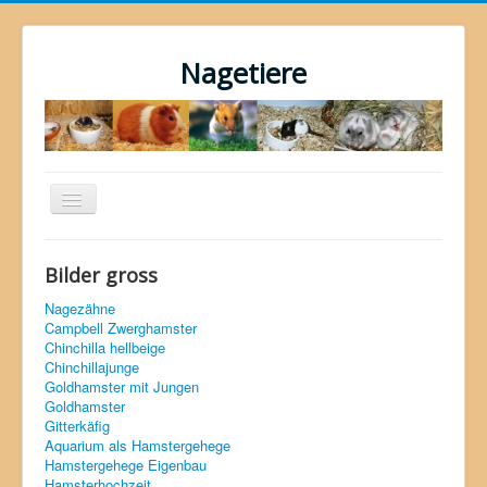
Nagetiere
Navigation
an/aus
Home
Bilder gross
Hamster
Nagezähne
Zwerghamster
Campbell Zwerghamster
Chinchilla hellbeige
Meerschweinchen
Chinchillajunge
Goldhamster mit Jungen
Chinchilla
Goldhamster
Gitterkäfig
Ratten
Aquarium als Hamstergehege
Hamstergehege Eigenbau
Farbmäuse
Hamsterhochzeit